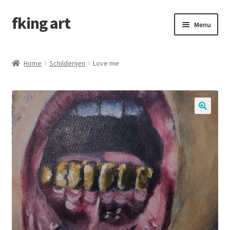
fking art
Menu
Schilderijen
Home
Schilderijen
Love me
In opdracht
Contactformulier